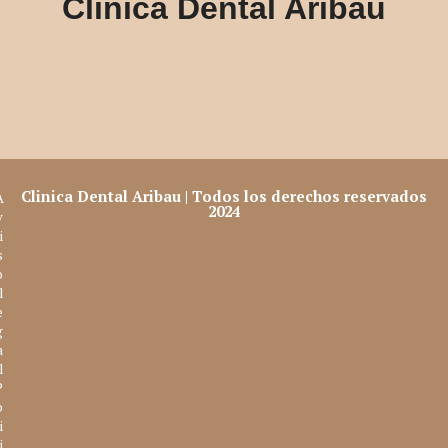
Clinica Dental Aribau
Clinica Dental Aribau | Todos los derechos reservados
A
2024
v
i
s
o
l
e
g
a
l
P
o
i
i